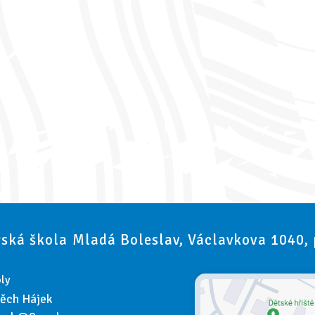
ská škola Mladá Boleslav, Václavkova 1040,
ly
těch Hájek