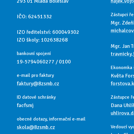
293 01 Mladá Boleslav
hajek.voj
Zástupci ře
IČO: 62451332
Mgr. Zdeň
michalco
IZO ředitelství: 600049302
IZO školy: 102638268
Mgr. Jan T
bankovní spojení
travnicky
19-5794060277 / 0100
Ekonomka 
e-mail pro faktury
Květa For
faktury@8zsmb.cz
forstova.
ID datové schránky
Zástupce ř
facfsmj
Dana Uhlí
uhlirova.
obecné dotazy, informační e-mail
skola@8zsmb.cz
Vedoucí vy