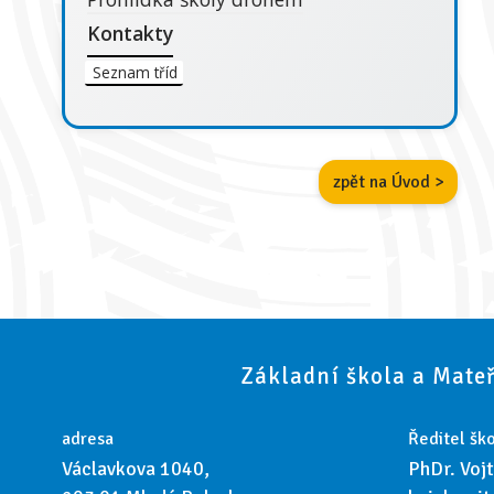
Kontakty
Seznam tříd
zpět na Úvod >
Základní škola a Mateř
adresa
Ředitel ško
Václavkova 1040,
PhDr. Voj