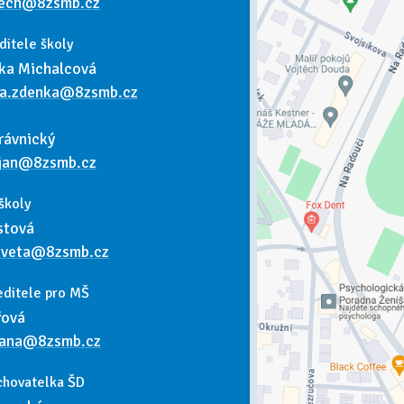
tech@8zsmb.cz
ditele školy
ka Michalcová
va.zdenka@8zsmb.cz
rávnický
.jan@8zsmb.cz
školy
stová
kveta@8zsmb.cz
editele pro MŠ
řová
dana@8zsmb.cz
chovatelka ŠD