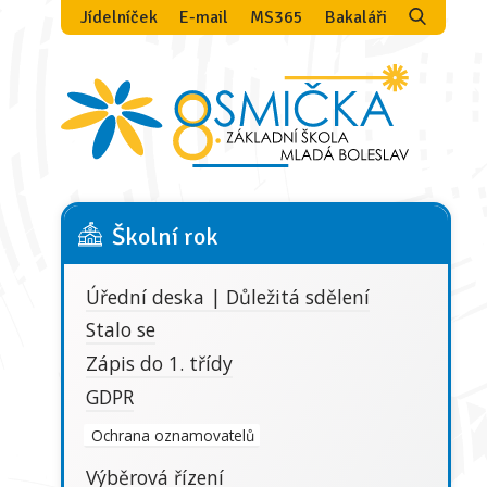
Jídelníček
E-mail
MS365
Bakaláři
Školní rok
Úřední deska | Důležitá sdělení
Stalo se
Zápis do 1. třídy
GDPR
Ochrana oznamovatelů
Výběrová řízení