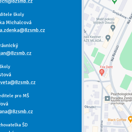
tech@8zsmb.cz
ditele školy
ka Michalcová
va.zdenka@8zsmb.cz
rávnický
.jan@8zsmb.cz
školy
stová
kveta@8zsmb.cz
editele pro MŠ
řová
dana@8zsmb.cz
chovatelka ŠD