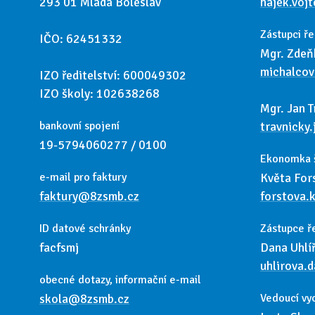
293 01 Mladá Boleslav
hajek.voj
Zástupci ře
IČO: 62451332
Mgr. Zdeň
michalco
IZO ředitelství: 600049302
IZO školy: 102638268
Mgr. Jan T
bankovní spojení
travnicky
19-5794060277 / 0100
Ekonomka 
e-mail pro faktury
Květa For
faktury@8zsmb.cz
forstova.
ID datové schránky
Zástupce ř
facfsmj
Dana Uhlí
uhlirova.
obecné dotazy, informační e-mail
skola@8zsmb.cz
Vedoucí vy