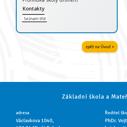
Kontakty
Seznam tříd
zpět na Úvod >
Základní škola a Mateř
adresa
Ředitel ško
Václavkova 1040,
PhDr. Voj