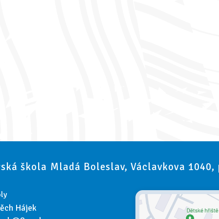
ská škola Mladá Boleslav, Václavkova 1040,
ly
těch Hájek