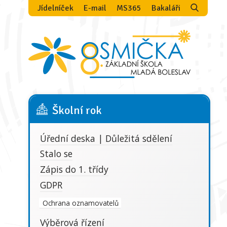
Jídelníček
E-mail
MS365
Bakaláři
Školní rok
Úřední deska | Důležitá sdělení
Stalo se
Zápis do 1. třídy
GDPR
Ochrana oznamovatelů
Výběrová řízení