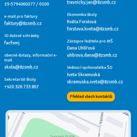
travnicky.jan@8zsmb.cz
19-5794060277 / 0100
Ekonomka školy
e-mail pro faktury
Květa Forstová
faktury@8zsmb.cz
forstova.kveta@8zsmb.cz
ID datové schránky
Zástupce ředitele pro MŠ
facfsmj
Dana Uhlířová
uhlirova.dana@8zsmb.cz
obecné dotazy, informační e-
mail
skola@8zsmb.cz
Vedoucí vychovatelka ŠD
Iveta Skramuská
Sekretariát školy
skramuska.iveta@8zsmb.cz
+420 326 733 867
Přehled všech kontaktů