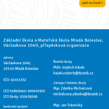
zpět na Úvod >
Základní škola a Mateřská škola Mladá Boleslav,
Václavkova 1040, příspěvková organizace
adresa
Ředitel školy
Václavkova 1040,
PhDr. Vojtěch Hájek
293 01 Mladá Boleslav
hajek.vojtech@8zsmb.cz
IČO: 62451332
Zástupci ředitele školy
Mgr. Zdeňka Michalcová
IZO ředitelství: 600049302
michalcova.zdenka@8zsmb.cz
IZO školy: 102638268
Mgr. Jan Trávnický
bankovní spojení