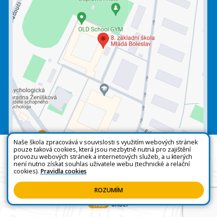
Naše škola zpracovává v souvislosti s využitím webových stránek
pouze taková cookies, která jsou nezbytně nutná pro zajištění
Všechna práva vyhrazena. Copyright © 2026 |
provozu webových stránek a internetových služeb, a u kterých
není nutno získat souhlas uživatele webu (technické a relační
Mapa stránek
|
Kontakty
|
Přihlásit
|
Prohlášení
cookies).
Pravidla cookies
o přístupnosti
|
Pravidla COOKIES
|
GDPR
ROZUMÍM