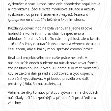
vyzkoušet v praxi. Proto jsme celé dopoledne pojali hravě
a interaktivně. Žáci si skrze modelové situace a aktivity
vyzkoušeli, co přesně znamená
„respekt, bezpečí a
spolupráce na chodbě“
v běžném školním shonu.
Každá vyučovací hodina byla věnována jedné klíčové
hodnotě a konkrétním pravidlům bezpečného a
ohleduplného chování. Nešlo nám o rychlost, ale o kvalitu
– učitelé s žáky o situacích diskutovali a věnovali dostatek
času tomu, aby si každý mohl správné chování prožít.
Realizací projektového dne naše práce nekončí. V
následujících dnech budeme na nácvik navazovat formou
tzv. pozitivního upevňování. Budeme si všímat momentů,
kdy se žákům daří pravidla dodržovat, a tyto úspěchy
společně vyzdvihovat. A přibudou pravidla pro další
prostory (třída, šatna, toalety, …)
Věříme, že díky tomuto přístupu vytvoříme na chodbách
naší školy ještě bezpečnější a příjemnější prostředí pro
všechny.