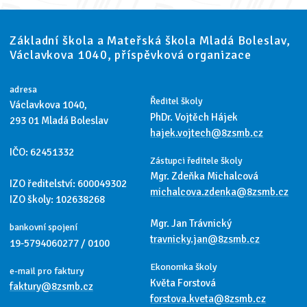
Základní škola a Mateřská škola Mladá Boleslav,
Václavkova 1040, příspěvková organizace
adresa
Ředitel školy
Václavkova 1040,
PhDr. Vojtěch Hájek
293 01 Mladá Boleslav
hajek.vojtech@8zsmb.cz
IČO: 62451332
Zástupci ředitele školy
Mgr. Zdeňka Michalcová
IZO ředitelství: 600049302
michalcova.zdenka@8zsmb.cz
IZO školy: 102638268
Mgr. Jan Trávnický
bankovní spojení
travnicky.jan@8zsmb.cz
19-5794060277 / 0100
Ekonomka školy
e-mail pro faktury
Květa Forstová
faktury@8zsmb.cz
forstova.kveta@8zsmb.cz