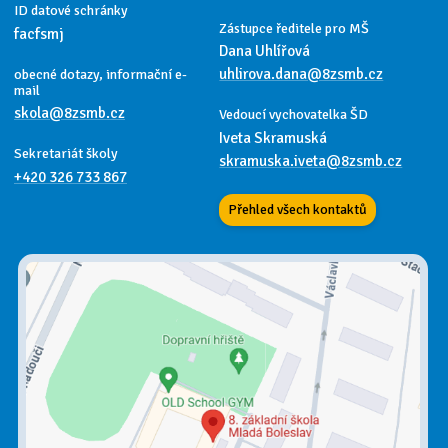
ID datové schránky
Zástupce ředitele pro MŠ
facfsmj
Dana Uhlířová
uhlirova.dana@8zsmb.cz
obecné dotazy, informační e-
mail
skola@8zsmb.cz
Vedoucí vychovatelka ŠD
Iveta Skramuská
Sekretariát školy
skramuska.iveta@8zsmb.cz
+420 326 733 867
Přehled všech kontaktů