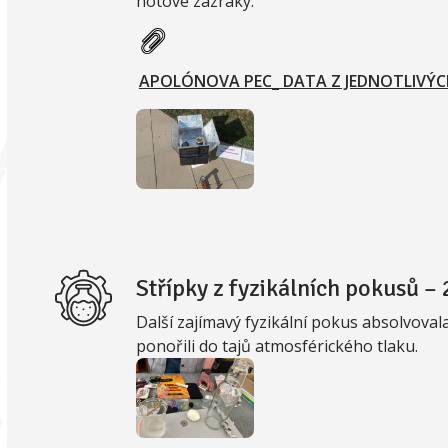
hotové zázraky.
APOLÓNOVA PEC_ DATA Z JEDNOTLIVÝCH
Střípky z fyzikálních pokusů – 2
Další zajímavý fyzikální pokus absolvovala t
ponořili do tajů atmosférického tlaku.