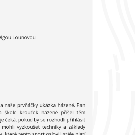
 Olgou Lounovou
la naše prvňáčky ukázka házené. Pan
a škole kroužek házené přišel těm
e čeká, pokud by se rozhodli přihlásit
i mohli vyzkoušet techniky a základy
, které tento sport oslovil, stále platí