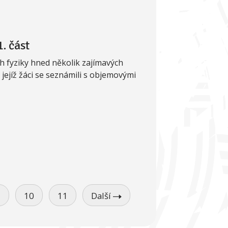
. část
ch fyziky hned několik zajímavých
 jejíž žáci se seznámili s objemovými
9
10
11
Další