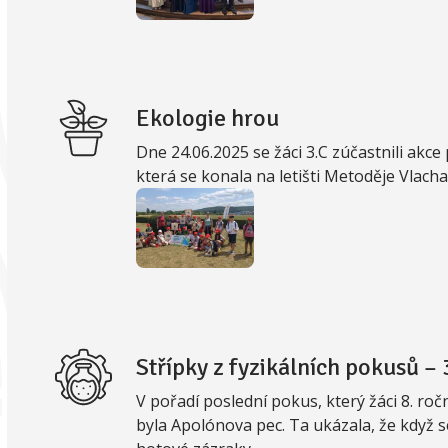
Ekologie hrou
Dne 24.06.2025 se žáci 3.C zúčastnili akc
která se konala na letišti Metoděje Vlacha
Střípky z fyzikálních pokusů – 3
V pořadí poslední pokus, který žáci 8. roč
byla Apolónova pec. Ta ukázala, že když 