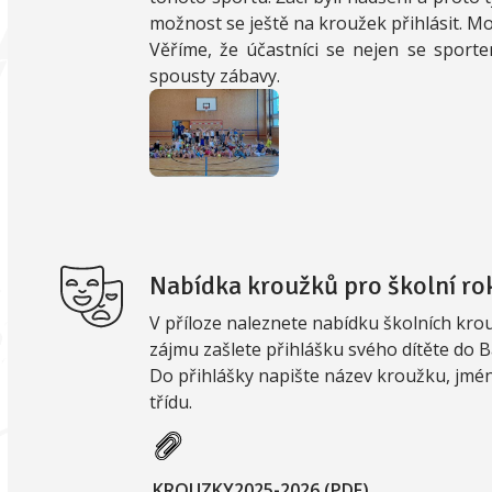
možnost se ještě na kroužek přihlásit. M
Věříme, že účastníci se nejen se sporte
spousty zábavy.
Nabídka kroužků pro školní r
V příloze naleznete nabídku školních krou
zájmu zašlete přihlášku svého dítěte do
Do přihlášky napište název kroužku, jmé
třídu.
KROUZKY2025-2026 (PDF)