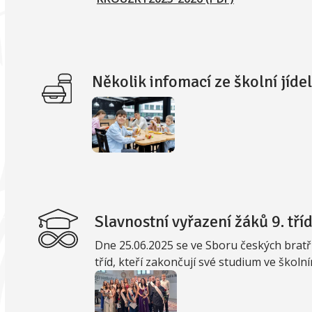
Několik infomací ze školní jíde
Slavnostní vyřazení žáků 9. tří
Dne 25.06.2025 se ve Sboru českých bratří
tříd, kteří zakončují své studium ve školn