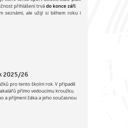
ožnost přihlášení trvá
do konce září
.
m seznámí, ale užijí si během roku i
ok 2025/26
žků pro tento školní rok. V případě
 Bakalářů přímo vedoucímu kroužku.
no a příjmení žáka a jeho současnou