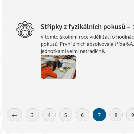
Střípky z fyzikálních pokusů – 1
V tomto školním roce viděli žáci o hodiná
pokusů. První z nich absolvovala třída 6.A,
jednotkami velmi netradičně.
3
4
5
6
7
8