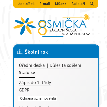
Jídelníček
E-mail
MS365
Bakaláři
Školní rok
Úřední deska | Důležitá sdělení
Stalo se
Zápis do 1. třídy
GDPR
Ochrana oznamovatelů