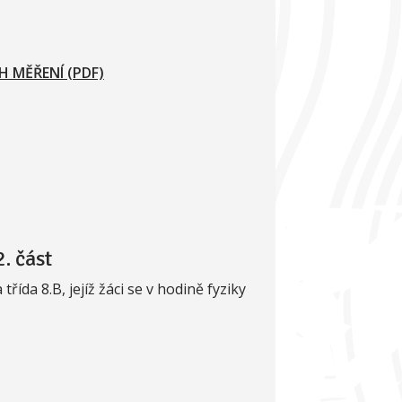
 MĚŘENÍ (PDF)
. část
řída 8.B, jejíž žáci se v hodině fyziky