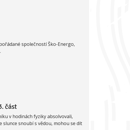
e pořádané společností Ško-Energo,
.
. část
níku v hodinách fyziky absolvovali,
se slunce snoubí s vědou, mohou se dít