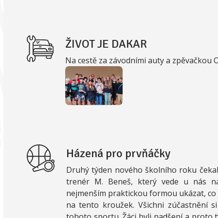
ŽIVOT JE DAKAR
Na cestě za závodními auty a zpěvačkou
Házená pro prvňáčky
Druhý týden nového školního roku čeka
trenér M. Beneš, který vede u nás n
nejmenším praktickou formou ukázat, co j
na tento kroužek. Všichni zúčastnění s
tohoto sportu. Žáci byli nadšení a proto ty