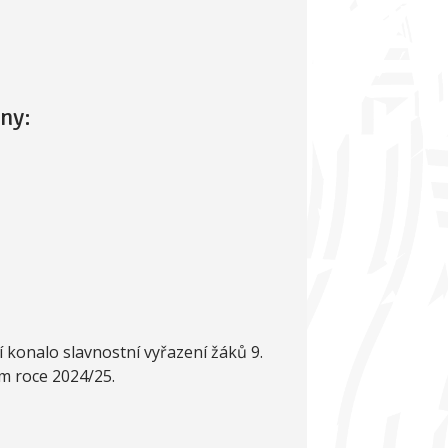
lny:
d
 konalo slavnostní vyřazení žáků 9.
ím roce 2024/25.