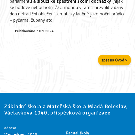
parlamentu
a slouží ke zpestření školní docházky
(nijak
se bodově nehodnotí). Žáci mohou v rámci ní zvolit v daný
den netradiční oblečení tematicky laděné jako noční prádlo
– pyžama, župany atd.
Publikováno:
18.9.2024
zpět na Úvod >
Základní škola a Mateřská škola Mladá Boleslav,
Václavkova 1040, příspěvková organizace
adresa
Ředitel školy
Václavkova 1040,