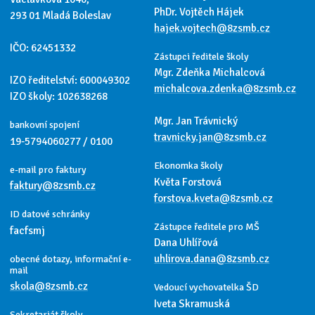
PhDr. Vojtěch Hájek
293 01 Mladá Boleslav
hajek.vojtech@8zsmb.cz
IČO: 62451332
Zástupci ředitele školy
Mgr. Zdeňka Michalcová
IZO ředitelství: 600049302
michalcova.zdenka@8zsmb.cz
IZO školy: 102638268
Mgr. Jan Trávnický
bankovní spojení
travnicky.jan@8zsmb.cz
19-5794060277 / 0100
Ekonomka školy
e-mail pro faktury
Květa Forstová
faktury@8zsmb.cz
forstova.kveta@8zsmb.cz
ID datové schránky
Zástupce ředitele pro MŠ
facfsmj
Dana Uhlířová
uhlirova.dana@8zsmb.cz
obecné dotazy, informační e-
mail
skola@8zsmb.cz
Vedoucí vychovatelka ŠD
Iveta Skramuská
Sekretariát školy