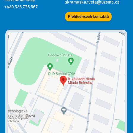
skramuska.iveta@8zsmb.cz
+420 326 733 867
Přehled všech kontaktů