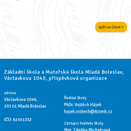
zpět na Úvod >
Základní škola a Mateřská škola Mladá Boleslav,
Václavkova 1040, příspěvková organizace
adresa
Ředitel školy
Václavkova 1040,
PhDr. Vojtěch Hájek
293 01 Mladá Boleslav
hajek.vojtech@8zsmb.cz
IČO: 62451332
Zástupci ředitele školy
Mgr. Zdeňka Michalcová