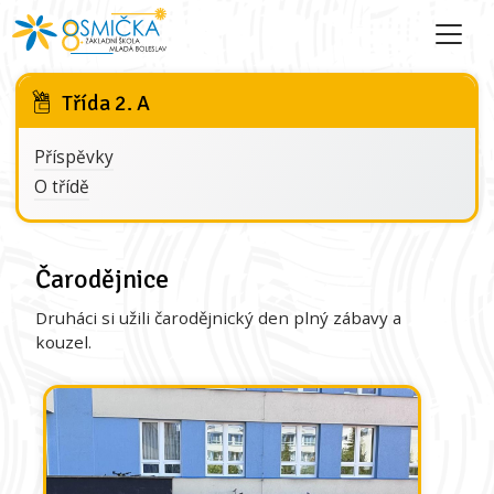
Třída 2. A
Příspěvky
O třídě
Čarodějnice
Druháci si užili čarodějnický den plný zábavy a
kouzel.