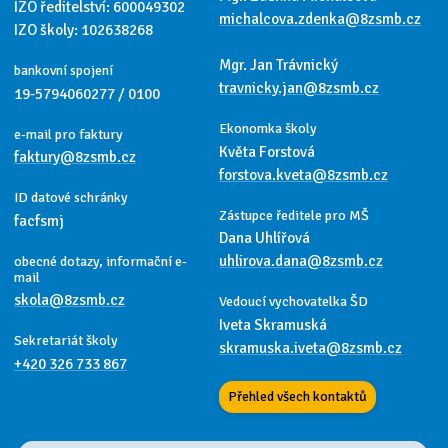
IZO ředitelství: 600049302
michalcova.zdenka@8zsmb.cz
IZO školy: 102638268
Mgr. Jan Trávnický
bankovní spojení
travnicky.jan@8zsmb.cz
19-5794060277 / 0100
Ekonomka školy
e-mail pro faktury
Květa Forstová
faktury@8zsmb.cz
forstova.kveta@8zsmb.cz
ID datové schránky
Zástupce ředitele pro MŠ
facfsmj
Dana Uhlířová
uhlirova.dana@8zsmb.cz
obecné dotazy, informační e-
mail
skola@8zsmb.cz
Vedoucí vychovatelka ŠD
Iveta Skramuská
Sekretariát školy
skramuska.iveta@8zsmb.cz
+420 326 733 867
Přehled všech kontaktů