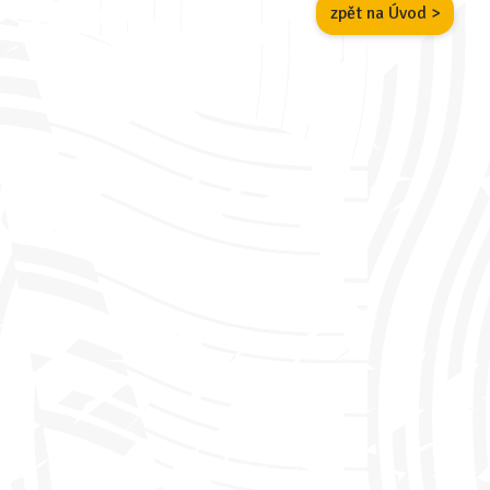
zpět na Úvod >