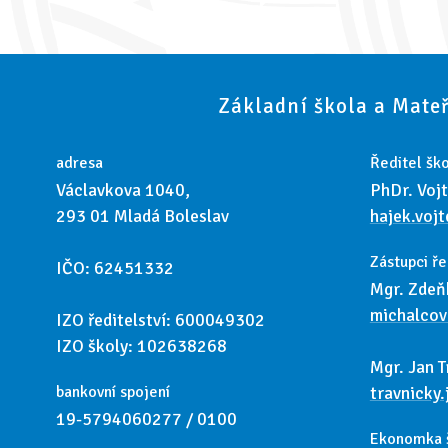
Základní škola a Mateř
adresa
Ředitel ško
Václavkova 1040,
PhDr. Voj
293 01 Mladá Boleslav
hajek.voj
Zástupci ře
IČO: 62451332
Mgr. Zdeň
michalco
IZO ředitelství: 600049302
IZO školy: 102638268
Mgr. Jan T
bankovní spojení
travnicky
19-5794060277 / 0100
Ekonomka 