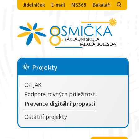
Jídelníček
E-mail
MS365
Bakaláři
Projekty
OP JAK
Podpora rovných příležitostí
Prevence digitální propasti
Ostatní projekty