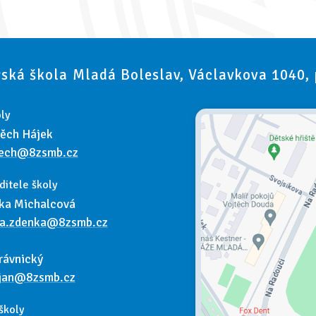
ská škola Mladá Boleslav, Václavkova 1040,
ly
těch Hájek
tech@8zsmb.cz
ditele školy
ka Michalcová
va.zdenka@8zsmb.cz
rávnický
.jan@8zsmb.cz
školy