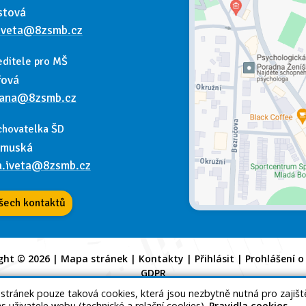
stová
kveta@8zsmb.cz
editele pro MŠ
řová
dana@8zsmb.cz
chovatelka ŠD
amuská
a.iveta@8zsmb.cz
šech kontaktů
ght © 2026 |
Mapa stránek
|
Kontakty
|
Přihlásit
|
Prohlášení o
GDPR
 stránek pouze taková cookies, která jsou nezbytně nutná pro zajiš
as uživatele webu (technické a relační cookies).
Pravidla cookies