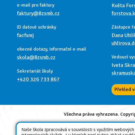
e-mail pro faktury
Květa For
faktury@8zsmb.cz
forstova.
ID datové schránky
Zástupce ř
facfsmj
Dana Uhlí
uhlirova.
obecné dotazy, informační e-mail
skola@8zsmb.cz
Vedoucí vy
Iveta Skr
Sekretariát školy
skramusk
+420 326 733 867
Přehled v
Všechna práva vyhrazena. Copyri
Naše škola zpracovává v souvislosti s využitím webových
internetových služeb, a u kterých není nutno získat souhl