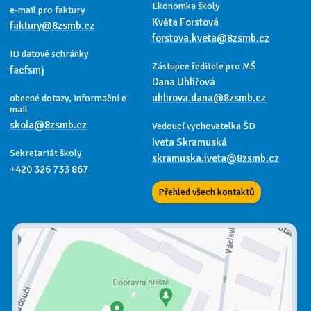
Ekonomka školy
e-mail pro faktury
Květa Forstová
faktury@8zsmb.cz
forstova.kveta@8zsmb.cz
ID datové schránky
Zástupce ředitele pro MŠ
facfsmj
Dana Uhlířová
uhlirova.dana@8zsmb.cz
obecné dotazy, informační e-
mail
skola@8zsmb.cz
Vedoucí vychovatelka ŠD
Iveta Skramuská
Sekretariát školy
skramuska.iveta@8zsmb.cz
+420 326 733 867
Přehled všech kontaktů