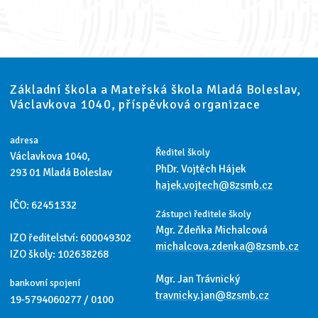
Základní škola a Mateřská škola Mladá Boleslav,
Václavkova 1040, příspěvková organizace
adresa
Ředitel školy
Václavkova 1040,
PhDr. Vojtěch Hájek
293 01 Mladá Boleslav
hajek.vojtech@8zsmb.cz
IČO: 62451332
Zástupci ředitele školy
Mgr. Zdeňka Michalcová
IZO ředitelství: 600049302
michalcova.zdenka@8zsmb.cz
IZO školy: 102638268
Mgr. Jan Trávnický
bankovní spojení
travnicky.jan@8zsmb.cz
19-5794060277 / 0100