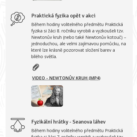
Praktická fyzika opět v akci
Během hodiny volitelného předmětu Praktická
fyzika si žáci 8. ročníku vyrobili a vyzkoušeli tzv.
Newtonův kruh (nebo také Newtonův kotouč) –
jednoduchou, ale velmi zajímavou pomůcku, na
které lze krásně pozorovat složení barev a
bílého světla.
VIDEO - NEWTONŮV KRUH (MP4)
Fyzikální hrátky - Seanova láhev
Během hodiny volitelného předmětu Praktická
fyzika si žáci 7. ročníku vyrobili a vyzkoušeli tzv.