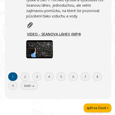
Seanovu láhev, jednoduchou, ale velmi
zajímavou pomůcku, na které lze pozorovat
působení tlaku vzduchu a vody.
VIDEO - SEANOVA LÁHEV (MP4)
1
2
3
4
5
6
7
8
9
Další
zpět na Úvod >