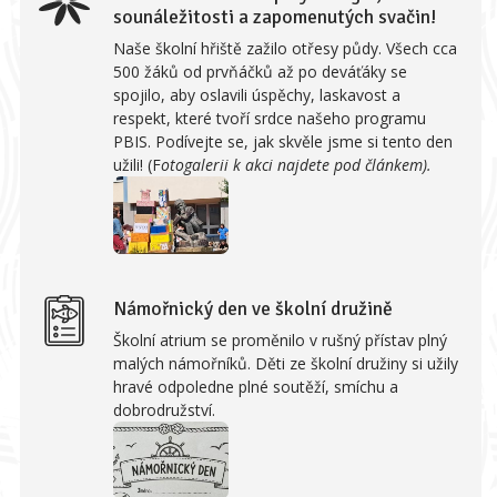
sounáležitosti a zapomenutých svačin!
Naše školní hřiště zažilo otřesy půdy. Všech cca
500 žáků od prvňáčků až po deváťáky se
spojilo, aby oslavili úspěchy, laskavost a
respekt, které tvoří srdce našeho programu
PBIS. Podívejte se, jak skvěle jsme si tento den
užili! (F
otogalerii k akci najdete pod článkem).
Námořnický den ve školní družině
Školní atrium se proměnilo v rušný přístav plný
malých námořníků. Děti ze školní družiny si užily
hravé odpoledne plné soutěží, smíchu a
dobrodružství.