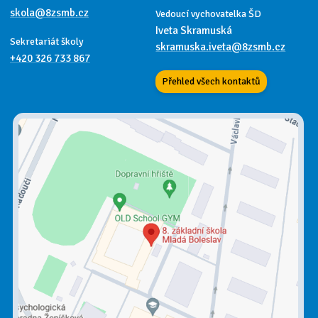
skola@8zsmb.cz
Vedoucí vychovatelka ŠD
Iveta Skramuská
Sekretariát školy
skramuska.iveta@8zsmb.cz
+420 326 733 867
Přehled všech kontaktů