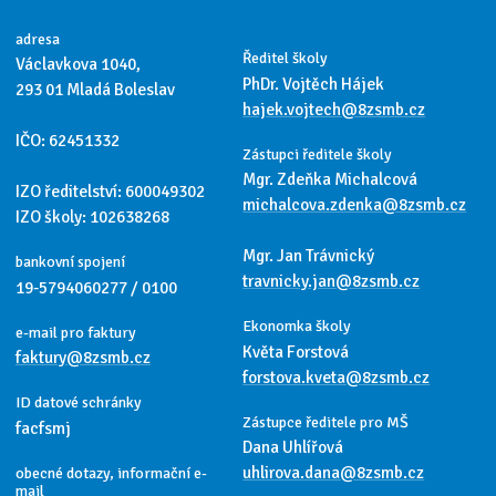
adresa
Ředitel školy
Václavkova 1040,
PhDr. Vojtěch Hájek
293 01 Mladá Boleslav
hajek.vojtech@8zsmb.cz
IČO: 62451332
Zástupci ředitele školy
Mgr. Zdeňka Michalcová
IZO ředitelství: 600049302
michalcova.zdenka@8zsmb.cz
IZO školy: 102638268
Mgr. Jan Trávnický
bankovní spojení
travnicky.jan@8zsmb.cz
19-5794060277 / 0100
Ekonomka školy
e-mail pro faktury
Květa Forstová
faktury@8zsmb.cz
forstova.kveta@8zsmb.cz
ID datové schránky
Zástupce ředitele pro MŠ
facfsmj
Dana Uhlířová
uhlirova.dana@8zsmb.cz
obecné dotazy, informační e-
mail